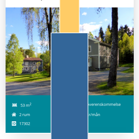
2
Efter överenskommelse
53 m
2 rum
5970 kr/mån
17302
1