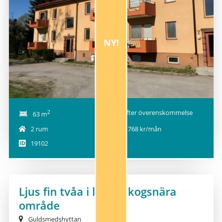
NY!
2
Efter överenskommelse
63 m
2 rum
5 768 kr/mån
19102
Ljus fin tvåa i lugnt skogsnära
område
Guldsmedshyttan