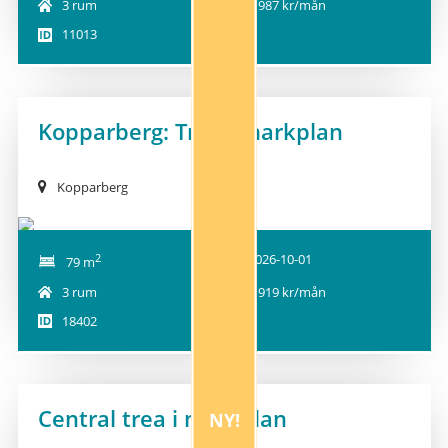
3 rum
8 987 kr/mån
11013
Kopparberg: Trea i markplan
Kopparberg
2
2026-10-01
79 m
3 rum
7 919 kr/mån
18402
Central trea i markplan
NY!