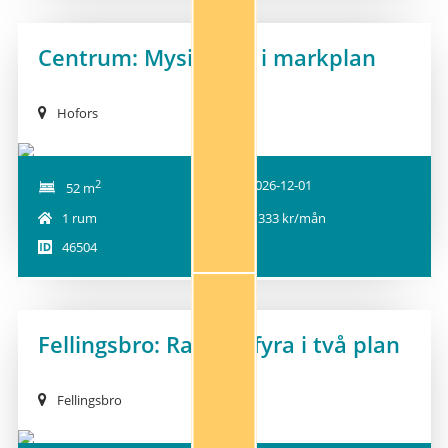
Centrum: Mysig etta i markplan
NY!
Hofors
2
2026-12-01
52 m
1 rum
4 333 kr/mån
46504
Fellingsbro: Radhus-fyra i två plan
NY!
Fellingsbro