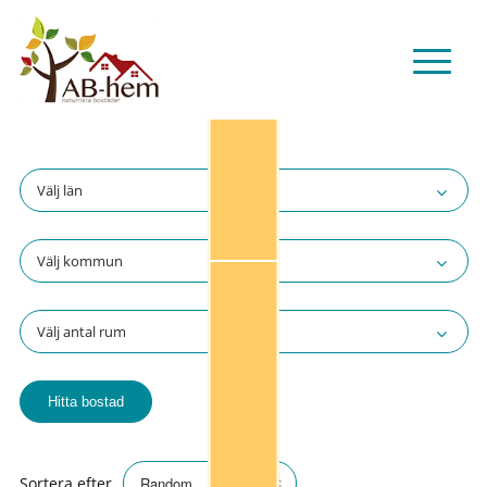
Välj län
Välj kommun
Välj antal rum
NY!
Sortera efter