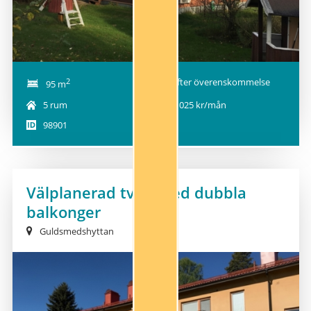
2
Efter överenskommelse
95 m
5 rum
9 025 kr/mån
98901
Välplanerad tvåa med dubbla
balkonger
Guldsmedshyttan