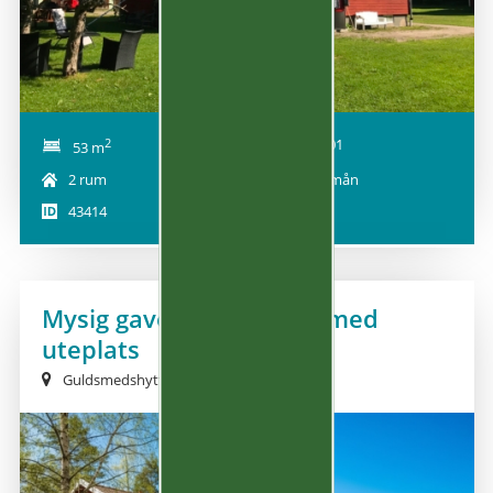
2
2026-10-01
53 m
2 rum
5 895 kr/mån
43414
Mysig gavelradhus-tvåa med
uteplats
Guldsmedshyttan