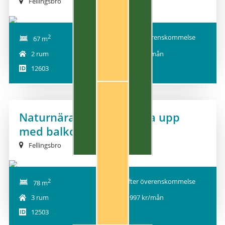
Fellingsbro
2
Efter överenskommelse
67 m
2 rum
6 627 kr/mån
12603
1
Naturnära trea en trappa upp
NY!
med balkong
Fellingsbro
2
Efter överenskommelse
78 m
3 rum
6 997 kr/mån
12503
1