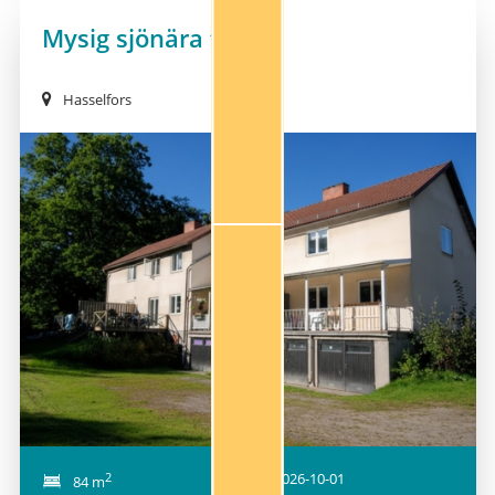
Mysig sjönära trea
Hasselfors
NY!
2
2026-10-01
84 m