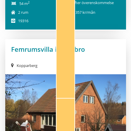
2
Efter överenskommelse
54 m
2 rum
5 357 kr/mån
19316
Femrumsvilla i Bångbro
Kopparberg
NY!