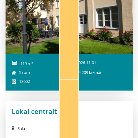
2
2026-11-01
119 m
5 rum
14 209 kr/mån
13602
Lokal centralt i Sala
Sala