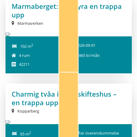
Marmaberget: Stor fyra en trappa
NY!
upp
Marmaverken
2
2026-09-01
102 m
4 rum
8 865 kr/mån
42211
1
Charmig tvåa i sekelskifteshus –
NY!
en trappa upp
Kopparberg
2
Efter överenskommelse
65 m