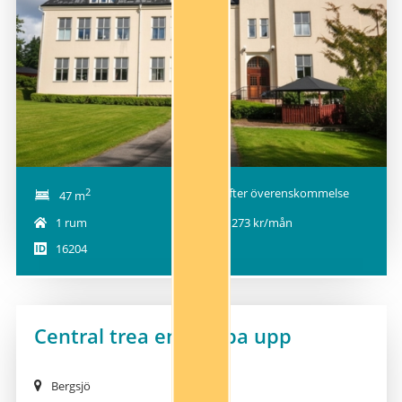
NY!
2
Efter överenskommelse
47 m
1 rum
6 273 kr/mån
16204
Central trea en trappa upp
Bergsjö