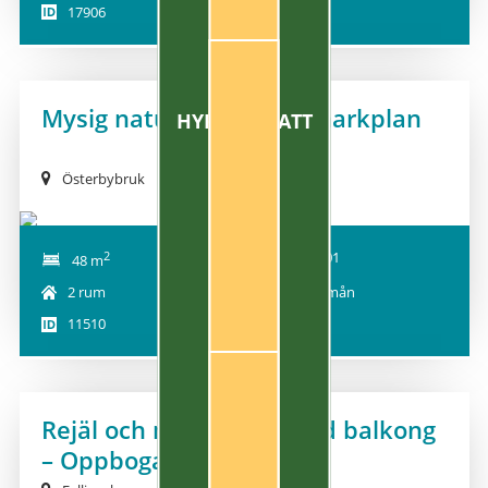
17906
Mysig naturnära tvåa i markplan
HYRESRABATT
Österbybruk
2
2026-10-01
48 m
2 rum
6 115 kr/mån
11510
Rejäl och mysig tvåa med balkong
NY!
– Oppboga