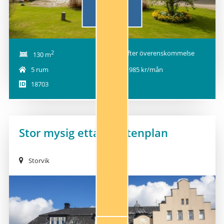
2
Efter överenskommelse
130 m
5 rum
9 985 kr/mån
18703
Stor mysig etta i bottenplan
Storvik