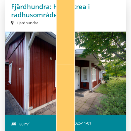
NY!
Fjärdhundra: Härlig trea i
radhusområde
Fjärdhundra
NY!
2
2026-11-01
80 m