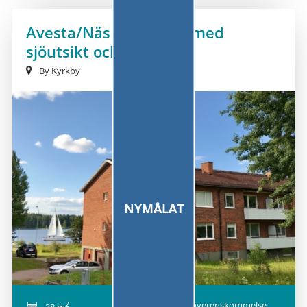
Avesta/Näs Bruk: Etta med
sjöutsikt och låg hyra
By Kyrkby
NYMÅLAT
2
Efter överenskommelse