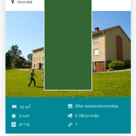
Horndal
2
Efter överenskommelse
62 m
2 rum
6 780 kr/mån
41110
1