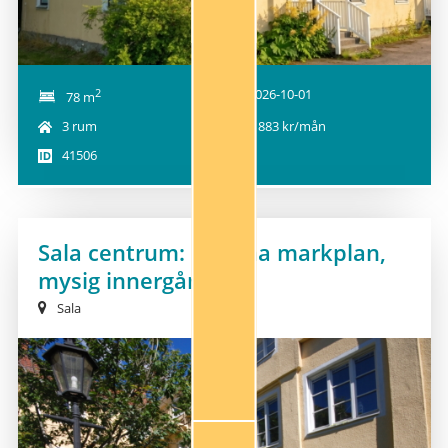
2
2026-10-01
78 m
3 rum
7 883 kr/mån
41506
Sala centrum: Femma markplan,
mysig innergård
Sala