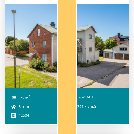
NY!
2
2026-10-01
75 m
3 rum
8 391 kr/mån
42504
1