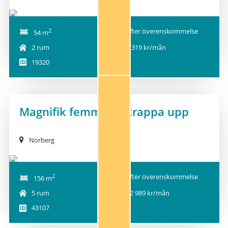
2
Efter överenskommelse
54 m
2 rum
5 319 kr/mån
19320
Magnifik femma en trappa upp
NY!
Norberg
2
Efter överenskommelse
156 m
5 rum
12 989 kr/mån
43107
1