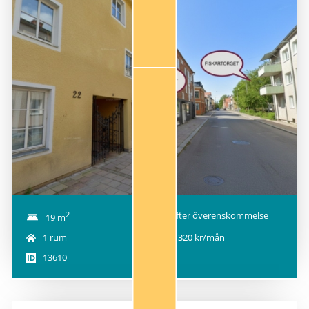
NY!
2
Efter överenskommelse
19 m
1 rum
4 320 kr/mån
13610