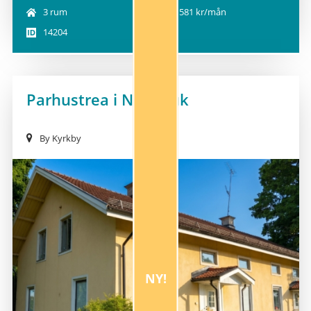
3 rum
6 581 kr/mån
14204
Parhustrea i Näs bruk
By Kyrkby
NY!