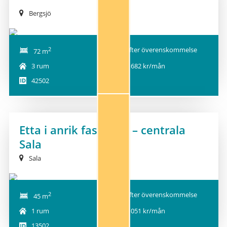
Bergsjö
2
Efter överenskommelse
72 m
3 rum
8 682 kr/mån
42502
Etta i anrik fastighet – centrala
Sala
Sala
2
Efter överenskommelse
45 m
1 rum
7 051 kr/mån
13502
1