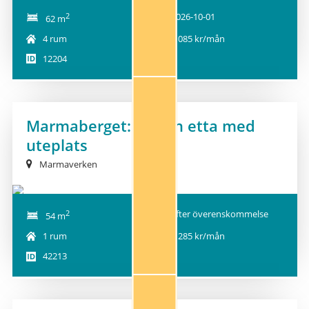
2
2026-10-01
62 m
4 rum
8 085 kr/mån
12204
Marmaberget: Fräsch etta med
uteplats
Marmaverken
2
Efter överenskommelse
54 m
1 rum
5 285 kr/mån
42213
1