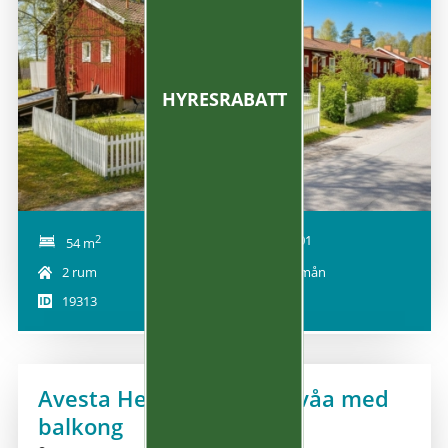
HYRESRABATT
2
2026-11-01
54 m
2 rum
4 921 kr/mån
19313
Avesta Hede: Nymålad tvåa med
balkong