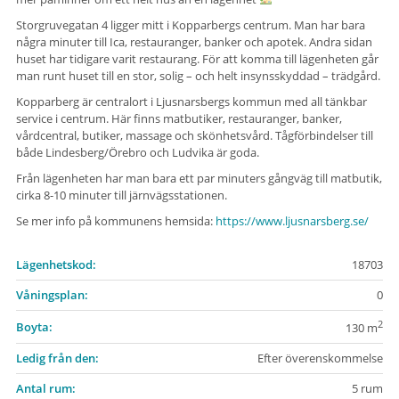
Storgruvegatan 4 ligger mitt i Kopparbergs centrum. Man har bara
några minuter till Ica, restauranger, banker och apotek. Andra sidan
huset har tidigare varit restaurang. För att komma till lägenheten går
man runt huset till en stor, solig – och helt insynsskyddad – trädgård.
Kopparberg är centralort i Ljusnarsbergs kommun med all tänkbar
service i centrum. Här finns matbutiker, restauranger, banker,
vårdcentral, butiker, massage och skönhetsvård. Tågförbindelser till
både Lindesberg/Örebro och Ludvika är goda.
Från lägenheten har man bara ett par minuters gångväg till matbutik,
cirka 8-10 minuter till järnvägsstationen.
Se mer info på kommunens hemsida:
https://www.ljusnarsberg.se/
Lägenhetskod:
18703
Våningsplan:
0
2
Boyta:
130 m
Ledig från den:
Efter överenskommelse
Antal rum:
5 rum