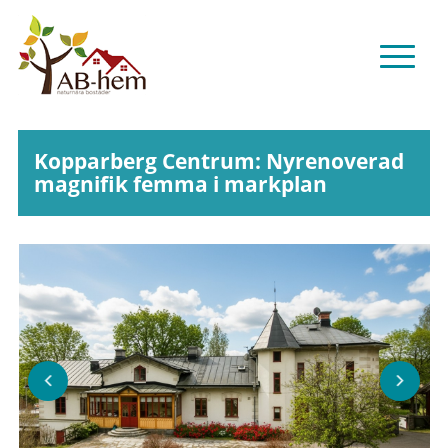
Kopparberg Centrum: Nyrenoverad
magnifik femma i markplan