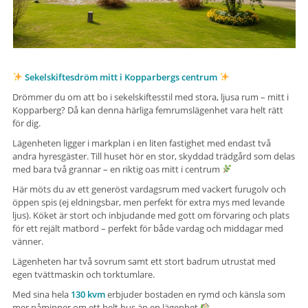
Sekelskiftesdröm mitt i Kopparbergs centrum
Drömmer du om att bo i sekelskiftesstil med stora, ljusa rum – mitt i
Kopparberg? Då kan denna härliga femrumslägenhet vara helt rätt
för dig.
Lägenheten ligger i markplan i en liten fastighet med endast två
andra hyresgäster. Till huset hör en stor, skyddad trädgård som delas
med bara två grannar – en riktig oas mitt i centrum
Här möts du av ett generöst vardagsrum med vackert furugolv och
öppen spis (ej eldningsbar, men perfekt för extra mys med levande
ljus). Köket är stort och inbjudande med gott om förvaring och plats
för ett rejält matbord – perfekt för både vardag och middagar med
vänner.
Lägenheten har två sovrum samt ett stort badrum utrustat med
egen tvättmaskin och torktumlare.
Med sina hela
130 kvm
erbjuder bostaden en rymd och känsla som
mer påminner om ett helt hus än en lägenhet