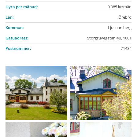
Hyra per månad:
9 985 kr/mån
Län:
Örebro
Kommun:
Ljusnarsberg
Gatuadress:
Storgruvegatan 4B, 1001
Postnummer:
71434